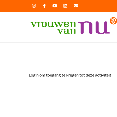
Home
»
Leesclub “De Leesmeisjes” (kopie)
Login om toegang te krijgen tot deze activiteit