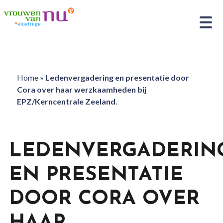
Home
»
Ledenvergadering en presentatie door
Cora over haar werzkaamheden bij
EPZ/Kerncentrale Zeeland.
LEDENVERGADERIN
EN PRESENTATIE
DOOR CORA OVER