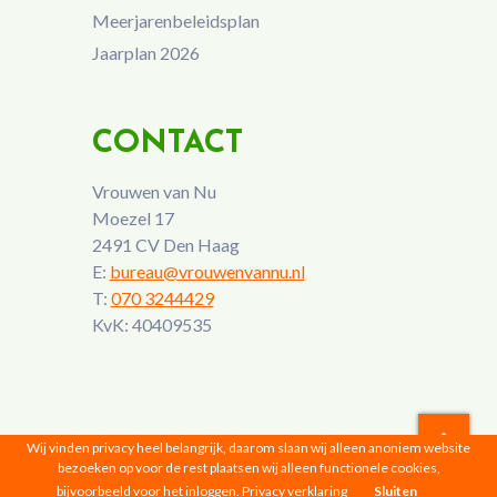
Meerjarenbeleidsplan
Jaarplan 2026
CONTACT
Vrouwen van Nu
Moezel 17
2491 CV Den Haag
E:
bureau@vrouwenvannu.nl
T:
070 3244429
KvK: 40409535
Wij vinden privacy heel belangrijk, daarom slaan wij alleen anoniem website
bezoeken op voor de rest plaatsen wij alleen functionele cookies,
Vrouwen van Nu © 2026 |
Privacyverklaring
bijvoorbeeld voor het inloggen.
Privacy verklaring
Sluiten