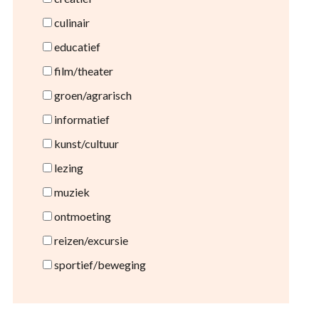
culinair
educatief
film/theater
groen/agrarisch
informatief
kunst/cultuur
lezing
muziek
ontmoeting
reizen/excursie
sportief/beweging