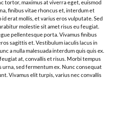
nc tortor, maximus at viverra eget, euismod
a, finibus vitae rhoncus et, interdum et
id erat mollis, et varius eros vulputate. Sed
rabitur molestie sit amet risus eu feugiat.
ugue pellentesque porta. Vivamus finibus
ros sagittis et. Vestibulum iaculis lacus in
nunc a nulla malesuada interdum quis quis ex.
eugiat at, convallis et risus. Morbi tempus
ibus urna, sed fermentum ex. Nunc consequat
nt. Vivamus elit turpis, varius nec convallis