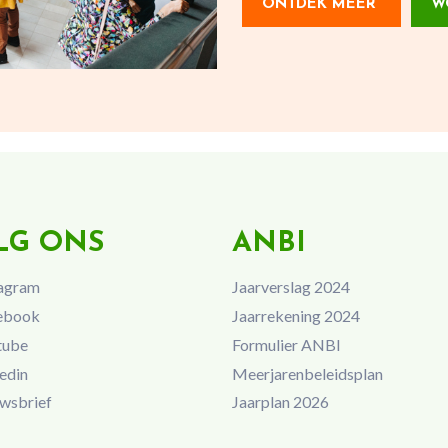
ONTDEK MEER
W
LG ONS
ANBI
agram
Jaarverslag 2024
ebook
Jaarrekening 2024
tube
Formulier ANBI
edin
Meerjarenbeleidsplan
wsbrief
Jaarplan 2026