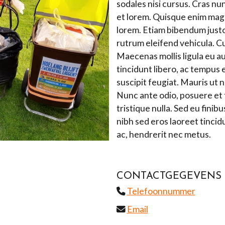
sodales nisi cursus. Cras nu
et lorem. Quisque enim magn
lorem. Etiam bibendum justo 
rutrum eleifend vehicula. Cu
Maecenas mollis ligula eu a
tincidunt libero, ac tempus e
suscipit feugiat. Mauris ut 
Nunc ante odio, posuere et f
tristique nulla. Sed eu fin
nibh sed eros laoreet tincidu
ac, hendrerit nec metus.
CONTACTGEGEVENS
Telefoonnummer
Email