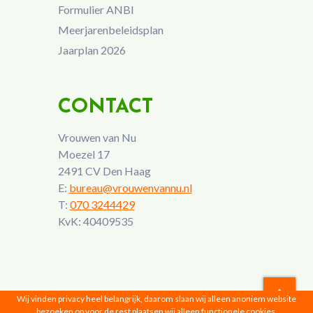
Formulier ANBI
Meerjarenbeleidsplan
Jaarplan 2026
CONTACT
Vrouwen van Nu
Moezel 17
2491 CV Den Haag
E:
bureau@vrouwenvannu.nl
T:
070 3244429
KvK: 40409535
Wij vinden privacy heel belangrijk, daarom slaan wij alleen anoniem website
bezoeken op voor de rest plaatsen wij alleen functionele cookies,