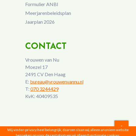
Formulier ANBI
Meerjarenbeleidsplan
Jaarplan 2026
CONTACT
Vrouwen van Nu
Moezel 17
2491 CV Den Haag
E:
bureau@vrouwenvannu.nl
T:
070 3244429
KvK: 40409535
Wij vinden privacy heel belangrijk, daarom slaan wij alleen anoniem website
bezoeken op voor de rest plaatsen wij alleen functionele cookies,