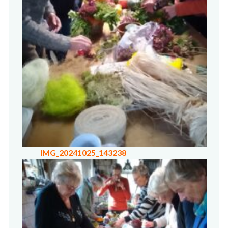
IMG_20241025_143238