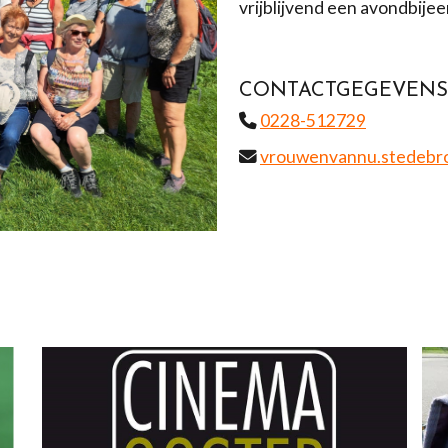
vrijblijvend een avondbije
CONTACTGEGEVENS
0228-512729
vrouwenvannu.stedebr