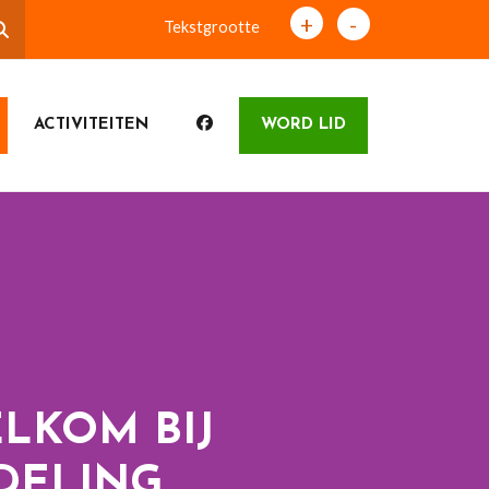
+
-
Tekstgrootte
ACTIVITEITEN
WORD LID
LKOM BIJ
DELING