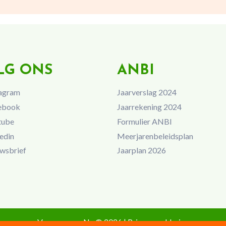
LG ONS
ANBI
agram
Jaarverslag 2024
ebook
Jaarrekening 2024
tube
Formulier ANBI
edin
Meerjarenbeleidsplan
wsbrief
Jaarplan 2026
Vrouwen van Nu © 2026 |
Privacyverklaring