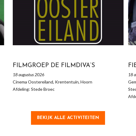
E
FILMGROEP DE FILMDIVA’S
FI
18 augustus 2026
18 a
Cinema Oostereiland, Krententuin, Hoorn
Gem
Afdeling: Stede Broec
Ste
Afde
BEKIJK ALLE ACTIVITEITEN