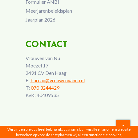
Formulier ANBI
Meerjarenbeleidsplan
Jaarplan 2026
CONTACT
Vrouwen van Nu
Moezel 17
2491 CV Den Haag
E:
bureau@vrouwenvannu.nl
T:
070 3244429
KvK: 40409535
Wij vinden privacy heel belangrijk, daarom slaan wij alleen anoniem website
bezoeken op voor de rest plaatsen wij alleen functionele cookies,
Vrouwen van Nu © 2026 |
Privacyverklaring