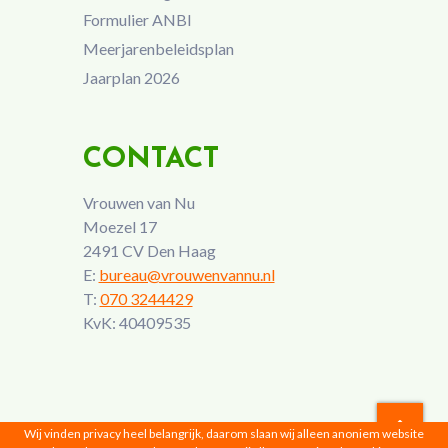
Formulier ANBI
Meerjarenbeleidsplan
Jaarplan 2026
CONTACT
Vrouwen van Nu
Moezel 17
2491 CV Den Haag
E:
bureau@vrouwenvannu.nl
T:
070 3244429
KvK: 40409535
Wij vinden privacy heel belangrijk, daarom slaan wij alleen anoniem website