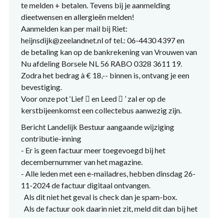
te melden + betalen. Tevens bij je aanmelding
dieetwensen en allergieën melden!
Aanmelden kan per mail bij Riet:
heijnsdijk@zeelandnet.nl of tel.: 06-4430 4397 en
de betaling kan op de bankrekening van Vrouwen van
Nu afdeling Borsele NL 56 RABO 0328 3611 19.
Zodra het bedrag à € 18,-- binnen is, ontvang je een
bevestiging.
Voor onze pot ‘Lief  en Leed  ’ zal er op de
kerstbijeenkomst een collectebus aanwezig zijn.
Bericht Landelijk Bestuur aangaande wijziging
contributie-inning
- Er is geen factuur meer toegevoegd bij het
decembernummer van het magazine.
- Alle leden met een e-mailadres, hebben dinsdag 26-
11-2024 de factuur digitaal ontvangen.
Als dit niet het geval is check dan je spam-box.
Als de factuur ook daarin niet zit, meld dit dan bij het