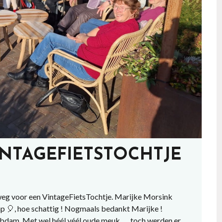
INTAGEFIETSTOCHTJE
eg voor een VintageFietsTochtje. Marijke Morsink
 🎈, hoe schattig ! Nogmaals bedankt Marijke !
Obdam. Met wel héél véél oude meuk….. toch werden er