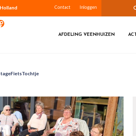
-Holland
Contact
Inloggen
AFDELING VEENHUIZEN
ACT
tageFietsTochtje