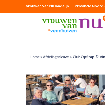
Vrouwen van Nu landelijk
| Provincie Noord
Home
»
Afdelingsnieuws
»
ClubOpStap 🎈 Vin