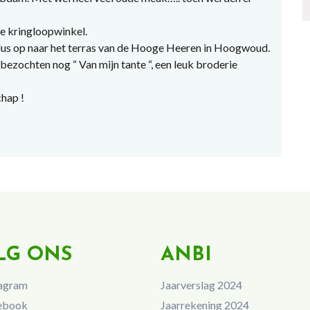
se kringloopwinkel.
dus op naar het terras van de Hooge Heeren in Hoogwoud.
bezochten nog “ Van mijn tante “, een leuk broderie
chap !
LG ONS
ANBI
agram
Jaarverslag 2024
ebook
Jaarrekening 2024