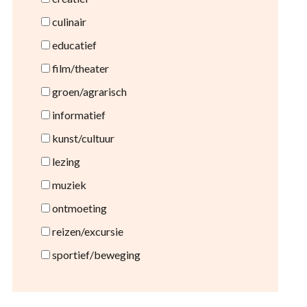
culinair
educatief
film/theater
groen/agrarisch
informatief
kunst/cultuur
lezing
muziek
ontmoeting
reizen/excursie
sportief/beweging