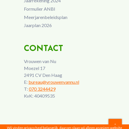
Jaarrekening 2024
Formulier ANBI
Meerjarenbeleidsplan
Jaarplan 2026
CONTACT
Vrouwen van Nu
Moezel 17
2491 CV Den Haag
E:
bureau@vrouwenvannu.nl
T:
070 3244429
KvK: 40409535
Wij vinden privacy heel belangrijk, daarom slaan wij alleen anoniem website