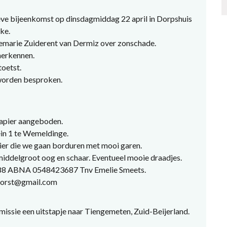
ieve bijeenkomst op dinsdagmiddag 22 april in Dorpshuis
ke.
emarie Zuiderent van Dermiz over zonschade.
herkennen.
oetst.
 worden besproken.
apier aangeboden.
in 1 te Wemeldinge.
er die we gaan borduren met mooi garen.
iddelgroot oog en schaar. Eventueel mooie draadjes.
 88 ABNA 0548423687 Tnv Emelie Smeets.
khorst@gmail.com
issie een uitstapje naar Tiengemeten, Zuid-Beijerland.