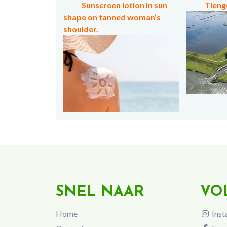
Sunscreen lotion in sun
Tieng
shape on tanned woman’s
shoulder.
SNEL NAAR
VO
Home
Inst