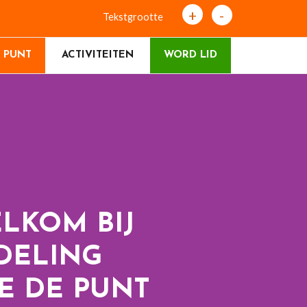
+
-
Tekstgrootte
 PUNT
ACTIVITEITEN
WORD LID
LKOM BIJ
DELING
E DE PUNT