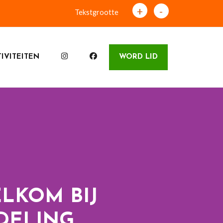
+
-
Tekstgrootte
IVITEITEN
WORD LID
LKOM BIJ
DELING