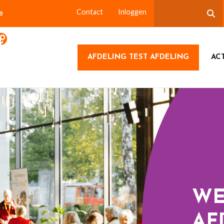
e
Contact
Inloggen
AFDELING TEST AFDELING
ACT
WE
AF