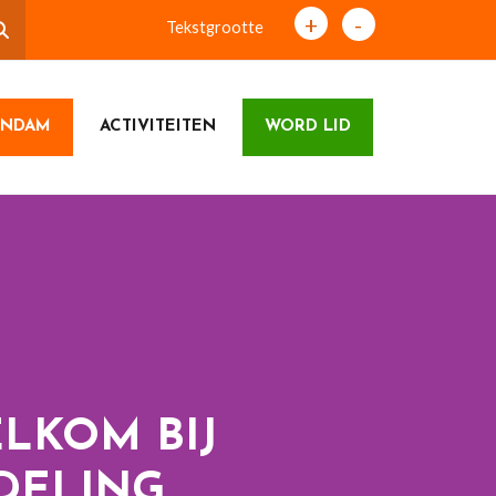
+
-
Tekstgrootte
RNDAM
ACTIVITEITEN
WORD LID
LKOM BIJ
DELING