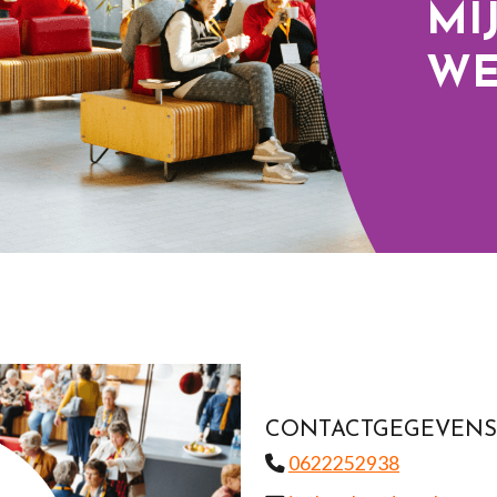
MI
WE
CONTACTGEGEVENS
0622252938