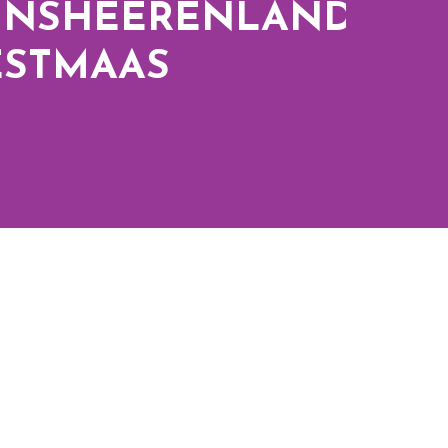
JNSHEERENLAND-
STMAAS