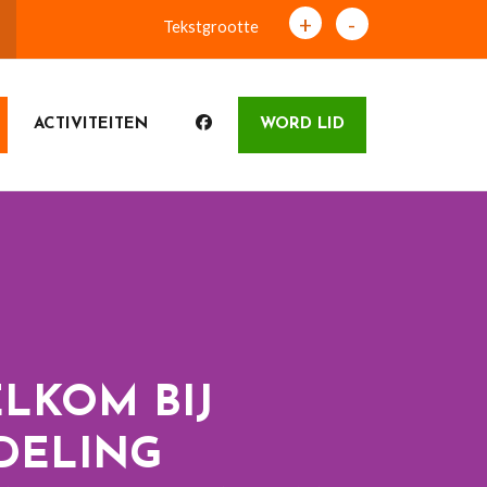
+
-
Tekstgrootte
ACTIVITEITEN
WORD LID
LKOM BIJ
DELING