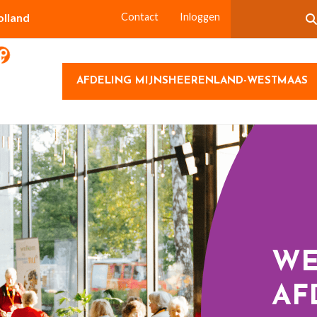
olland
Contact
Inloggen
AFDELING MIJNSHEERENLAND-WESTMAAS
WE
AF