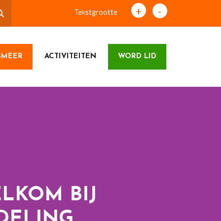
+
-
Tekstgrootte
SMEER
ACTIVITEITEN
WORD LID
LKOM BIJ
DELING