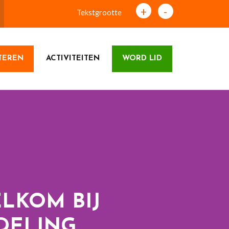
+
-
Tekstgrootte
TEREN
ACTIVITEITEN
WORD LID
LKOM BIJ
DELING