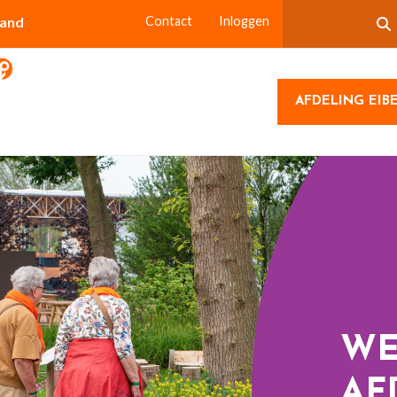
land
Contact
Inloggen
AFDELING EIB
WE
AF