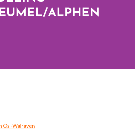
EUMEL/ALPHEN
n Os -Walraven