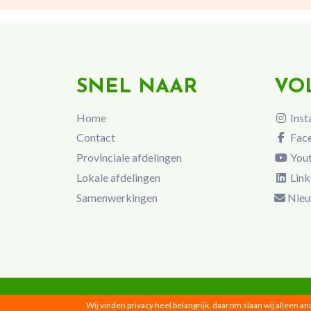
SNEL NAAR
VO
Home
Inst
Contact
Fac
Provinciale afdelingen
You
Lokale afdelingen
Link
Samenwerkingen
Nieu
Wij vinden privacy heel belangrijk, daarom slaan wij alleen a