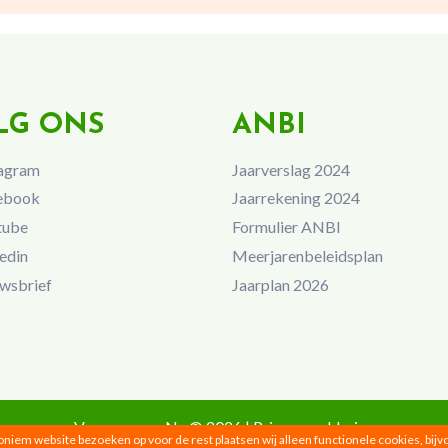
LG ONS
ANBI
agram
Jaarverslag 2024
ebook
Jaarrekening 2024
tube
Formulier ANBI
edin
Meerjarenbeleidsplan
wsbrief
Jaarplan 2026
Vrouwen van Nu © 2026 |
Privacyverklaring
noniem website bezoeken op voor de rest plaatsen wij alleen functionele cookies, bij