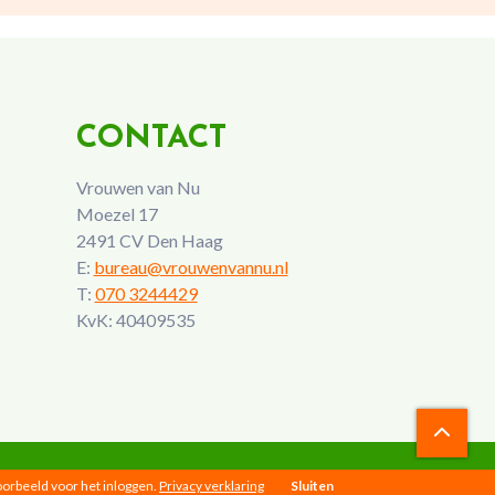
CONTACT
Vrouwen van Nu
Moezel 17
2491 CV Den Haag
E:
bureau@vrouwenvannu.nl
T:
070 3244429
KvK: 40409535
voorbeeld voor het inloggen.
Privacy verklaring
Sluiten