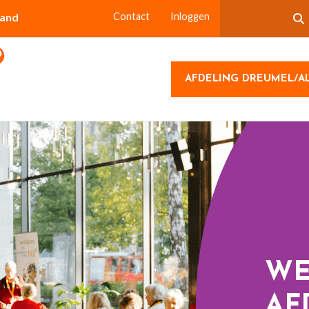
land
Contact
Inloggen
AFDELING DREUMEL/A
WE
AF