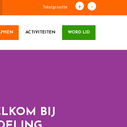
+
-
Tekstgrootte
LPHEN
ACTIVITEITEN
WORD LID
LKOM BIJ
DELING