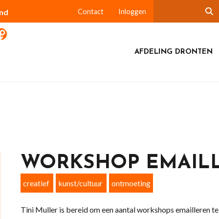
and
Contact
Inloggen
AFDELING DRONTEN
WORKSHOP EMAIL
creatief
kunst/cultuur
ontmoeting
Tini Muller is bereid om een aantal workshops emailleren t