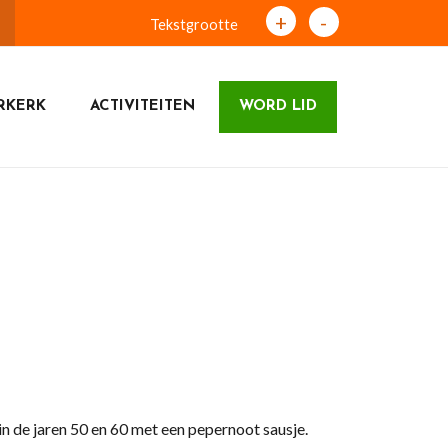
+
-
Tekstgrootte
RKERK
ACTIVITEITEN
WORD LID
n de jaren 50 en 60 met een pepernoot sausje.