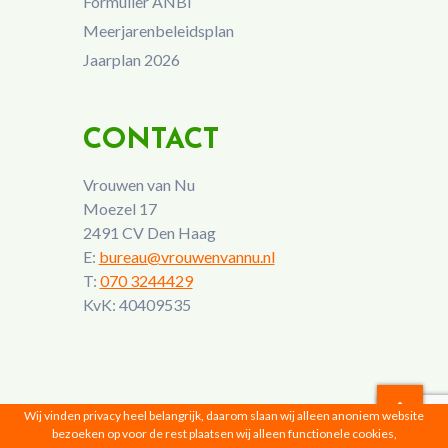
Formulier ANBI
Meerjarenbeleidsplan
Jaarplan 2026
CONTACT
Vrouwen van Nu
Moezel 17
2491 CV Den Haag
E:
bureau@vrouwenvannu.nl
T:
070 3244429
KvK: 40409535
Wij vinden privacy heel belangrijk, daarom slaan wij alleen anoniem website
bezoeken op voor de rest plaatsen wij alleen functionele cookies,
Vrouwen van Nu © 2026 |
Privacyverklaring