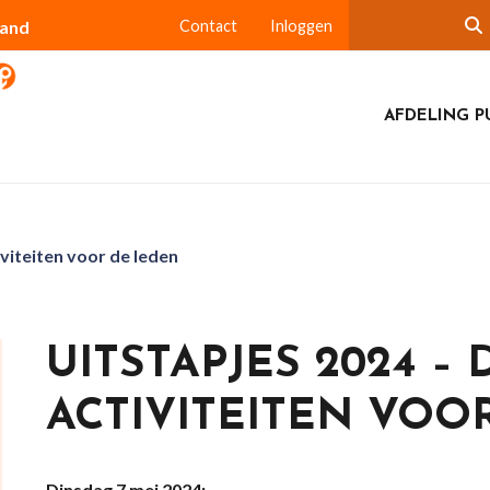
land
Contact
Inloggen
AFDELING P
iviteiten voor de leden
UITSTAPJES 2024 –
ACTIVITEITEN VOO
Dinsdag 7 mei 2024: