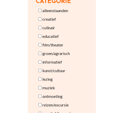
CATEGORIE
alleenstaanden
creatief
culinair
educatief
film/theater
groen/agrarisch
informatief
kunst/cultuur
lezing
muziek
ontmoeting
reizen/excursie