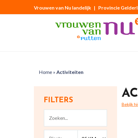
Vrouwen van Nu landelijk
| Provincie Gelder
Home
»
Activiteiten
AC
FILTERS
Bekijk h