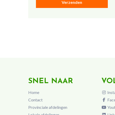
SNEL NAAR
VO
Home
Inst
Contact
Fac
Provinciale afdelingen
You
Lokale afdelingen
Link