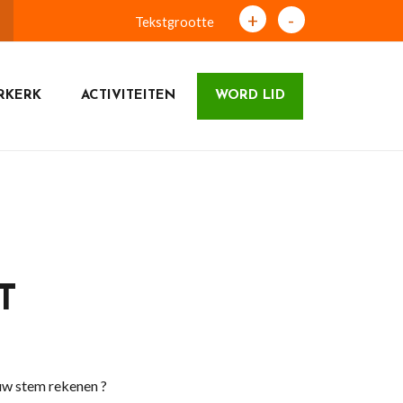
+
-
Tekstgrootte
RKERK
ACTIVITEITEN
WORD LID
T
uw stem rekenen ?