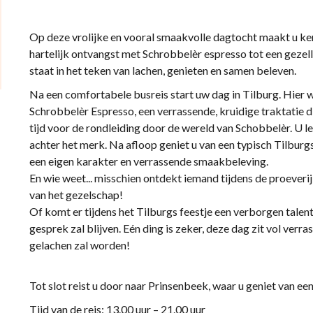
Op deze vrolijke en vooral smaakvolle dagtocht maakt u ken
hartelijk ontvangst met Schrobbelèr espresso tot een gezell
staat in het teken van lachen, genieten en samen beleven.
Na een comfortabele busreis start uw dag in Tilburg. Hier 
Schrobbelèr Espresso, een verrassende, kruidige traktatie d
tijd voor de rondleiding door de wereld van Schobbelèr. U l
achter het merk. Na afloop geniet u van een typisch Tilburgs
een eigen karakter en verrassende smaakbeleving.
En wie weet... misschien ontdekt iemand tijdens de proeveri
van het gezelschap!
Of komt er tijdens het Tilburgs feestje een verborgen talen
gesprek zal blijven. Eén ding is zeker, deze dag zit vol ver
gelachen zal worden!
Tot slot reist u door naar Prinsenbeek, waar u geniet van een
Tijd van de reis: 13.00 uur – 21.00 uur