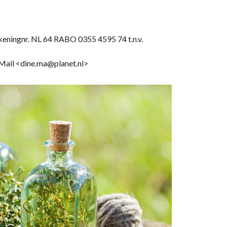
ekeningnr. NL 64 RABO 0355 4595 74 t.n.v.
-Mail <dine.ma@planet.nl>