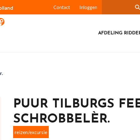
olland
Contact
Inloggen
AFDELING RIDDE
r.
PUUR TILBURGS FEE
SCHROBBELÈR.
reizen/excursie