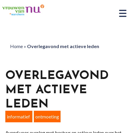
Home
»
Overlegavond met actieve leden
OVERLEGAVOND
MET ACTIEVE
LEDEN
informatief
ontmoeting
Avond voor overleg met bestuur en actieve leden over het