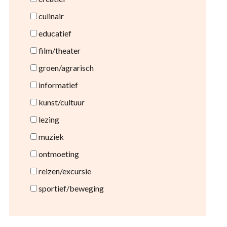
culinair
educatief
film/theater
groen/agrarisch
informatief
kunst/cultuur
lezing
muziek
ontmoeting
reizen/excursie
sportief/beweging