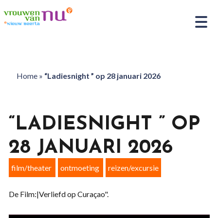
Home
»
“Ladiesnight ” op 28 januari 2026
“LADIESNIGHT ” OP
28 JANUARI 2026
film/theater
ontmoeting
reizen/excursie
De Film:|Verliefd op Curaçao".