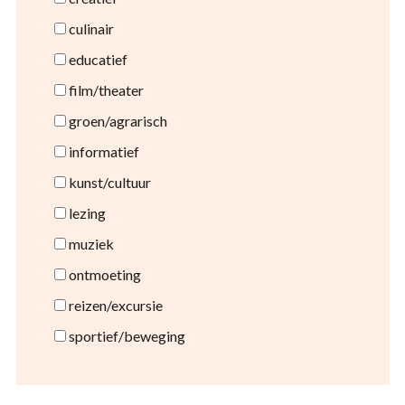
culinair
educatief
film/theater
groen/agrarisch
informatief
kunst/cultuur
lezing
muziek
ontmoeting
reizen/excursie
sportief/beweging