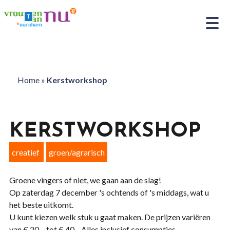
T
Home
»
Kerstworkshop
KERSTWORKSHOP
creatief
groen/agrarisch
Groene vingers of niet, we gaan aan de slag!
Op zaterdag 7 december 's ochtends of 's middags, wat u
het beste uitkomt.
U kunt kiezen welk stuk u gaat maken. De prijzen variëren
van € 20,- tot € 40,-. Alles inclusief consumpties.