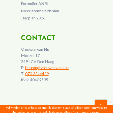
Formulier ANBI
Meerjarenbeleidsplan
Jaarplan 2026
CONTACT
Vrouwen van Nu
Moezel 17
2491 CV Den Haag
E:
bureau@vrouwenvannu.nl
T:
070 3244429
KvK: 40409535
Wij vinden privacy heel belangrijk, daarom slaan wij alleen anoniem website
bezoeken op voor de rest plaatsen wij alleen functionele cookies,