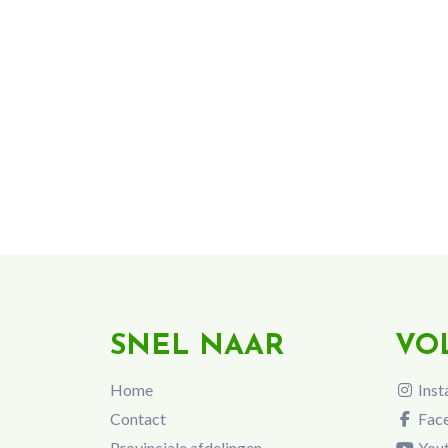
SNEL NAAR
VO
Home
Inst
Contact
Fac
Provinciale afdelingen
You