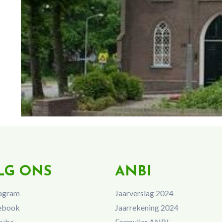
LG ONS
ANBI
agram
Jaarverslag 2024
ebook
Jaarrekening 2024
tube
Formulier ANBI