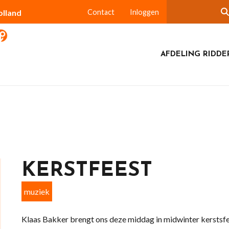
olland
Contact
Inloggen
AFDELING RIDDE
KERSTFEEST
muziek
Klaas Bakker brengt ons deze middag in midwinter kerstsf