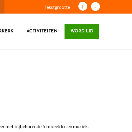
+
-
Tekstgrootte
RKERK
ACTIVITEITEN
WORD LID
eer met bijbehorende filmbeelden en muziek.