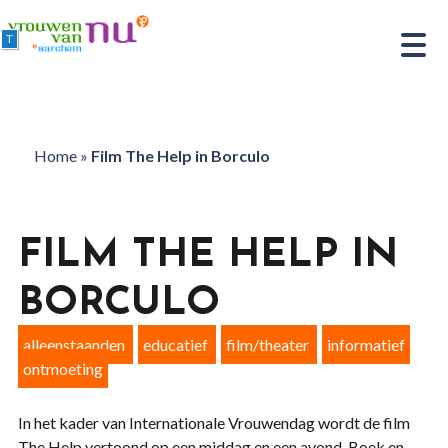
T
Home
»
Film The Help in Borculo
FILM THE HELP IN
BORCULO
alleenstaanden
educatief
film/theater
informatief
ontmoeting
In het kader van Internationale Vrouwendag wordt de film
The Help vertoond op een middag en een avond. Boek en