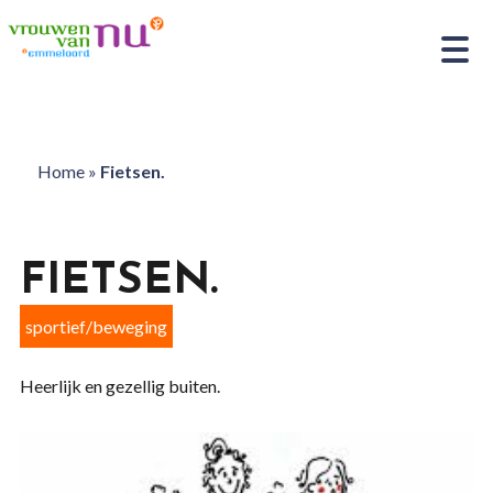
Home
»
Fietsen.
FIETSEN.
sportief/beweging
Heerlijk en gezellig buiten.