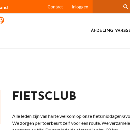
land
Contact
Inloggen
AFDELING VARSS
FIETSCLUB
Alle leden zijn van harte welkom op onze fietsmiddagen/avo
We zorgen per toerbeurt zelf voor een route. We verzamele
aangegeven tijd. De gemiddelde afstand is plm. 30 km.