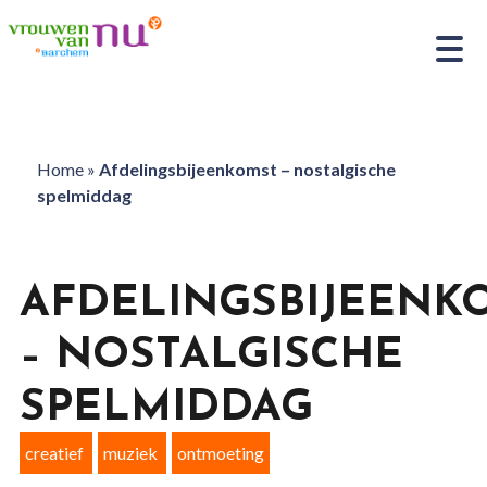
Home
»
Afdelingsbijeenkomst – nostalgische
spelmiddag
AFDELINGSBIJEENK
– NOSTALGISCHE
SPELMIDDAG
creatief
muziek
ontmoeting