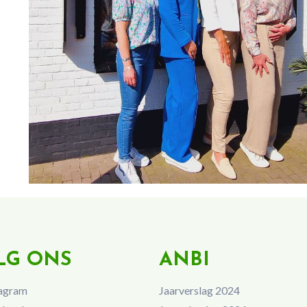
LG ONS
ANBI
agram
Jaarverslag 2024