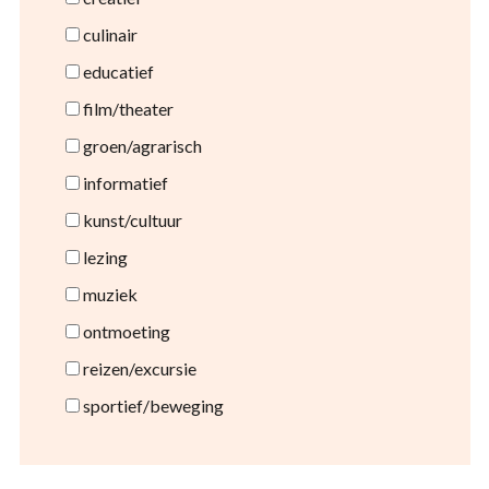
culinair
educatief
film/theater
groen/agrarisch
informatief
kunst/cultuur
lezing
muziek
ontmoeting
reizen/excursie
sportief/beweging