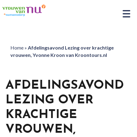
Home
»
Afdelingsavond Lezing over krachtige
vrouwen, Yvonne Kroon van Kroontours.nl
AFDELINGSAVOND
LEZING OVER
KRACHTIGE
VROUWEN,