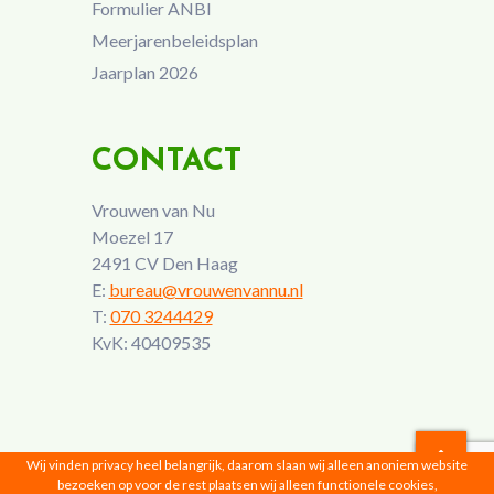
Formulier ANBI
Meerjarenbeleidsplan
Jaarplan 2026
CONTACT
Vrouwen van Nu
Moezel 17
2491 CV Den Haag
E:
bureau@vrouwenvannu.nl
T:
070 3244429
KvK: 40409535
Wij vinden privacy heel belangrijk, daarom slaan wij alleen anoniem website
bezoeken op voor de rest plaatsen wij alleen functionele cookies,
Vrouwen van Nu © 2026 |
Privacyverklaring