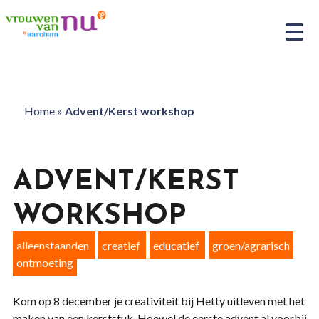
Home
»
Advent/Kerst workshop
ADVENT/KERST
WORKSHOP
alleenstaanden
creatief
educatief
groen/agrarisch
ontmoeting
Kom op 8 december je creativiteit bij Hetty uitleven met het
maken van een kerststuk. Hoewel de eerste advent al voorbij