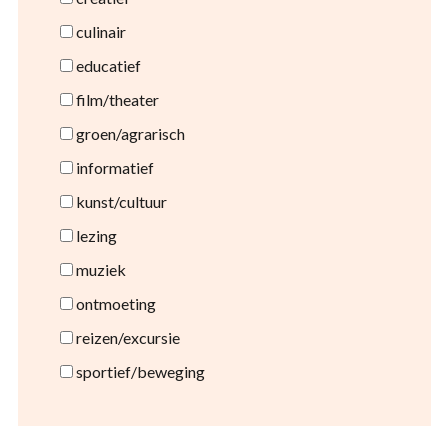
culinair
educatief
film/theater
groen/agrarisch
informatief
kunst/cultuur
lezing
muziek
ontmoeting
reizen/excursie
sportief/beweging