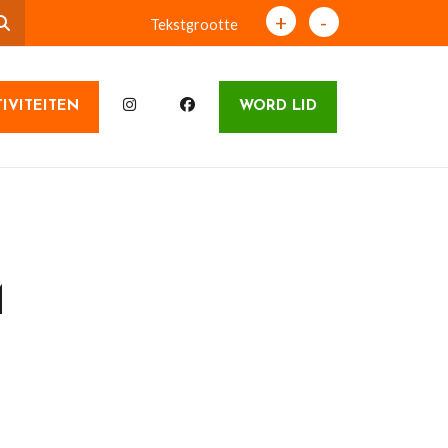
+
-
Tekstgrootte
IVITEITEN
WORD LID
M