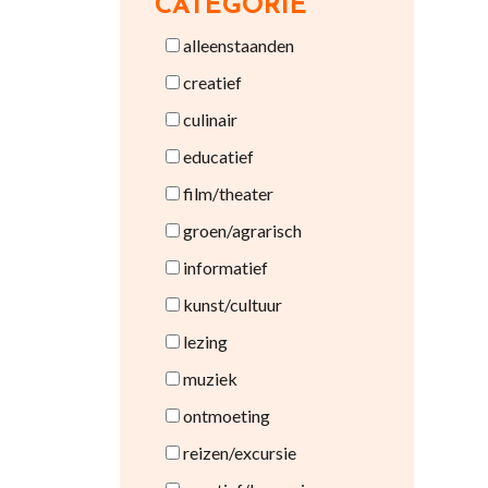
CATEGORIE
alleenstaanden
creatief
culinair
educatief
film/theater
groen/agrarisch
informatief
kunst/cultuur
lezing
muziek
ontmoeting
reizen/excursie